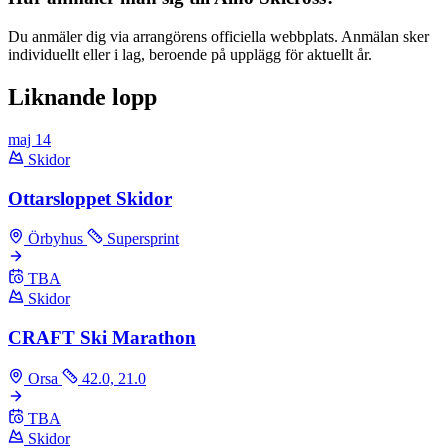
Du anmäler dig via arrangörens officiella webbplats. Anmälan sker
individuellt eller i lag, beroende på upplägg för aktuellt år.
Liknande lopp
maj
14
Skidor
Ottarsloppet Skidor
Örbyhus
Supersprint
TBA
Skidor
CRAFT Ski Marathon
Orsa
42.0, 21.0
TBA
Skidor