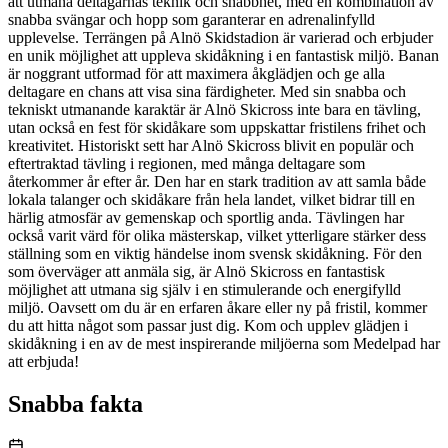
att utmana deltagarnas teknik och snabbhet, med en kombination av
snabba svängar och hopp som garanterar en adrenalinfylld
upplevelse. Terrängen på Alnö Skidstadion är varierad och erbjuder
en unik möjlighet att uppleva skidåkning i en fantastisk miljö. Banan
är noggrant utformad för att maximera åkglädjen och ge alla
deltagare en chans att visa sina färdigheter. Med sin snabba och
tekniskt utmanande karaktär är Alnö Skicross inte bara en tävling,
utan också en fest för skidåkare som uppskattar fristilens frihet och
kreativitet. Historiskt sett har Alnö Skicross blivit en populär och
eftertraktad tävling i regionen, med många deltagare som
återkommer år efter år. Den har en stark tradition av att samla både
lokala talanger och skidåkare från hela landet, vilket bidrar till en
härlig atmosfär av gemenskap och sportlig anda. Tävlingen har
också varit värd för olika mästerskap, vilket ytterligare stärker dess
ställning som en viktig händelse inom svensk skidåkning. För den
som överväger att anmäla sig, är Alnö Skicross en fantastisk
möjlighet att utmana sig själv i en stimulerande och energifylld
miljö. Oavsett om du är en erfaren åkare eller ny på fristil, kommer
du att hitta något som passar just dig. Kom och upplev glädjen i
skidåkning i en av de mest inspirerande miljöerna som Medelpad har
att erbjuda!
Snabba fakta