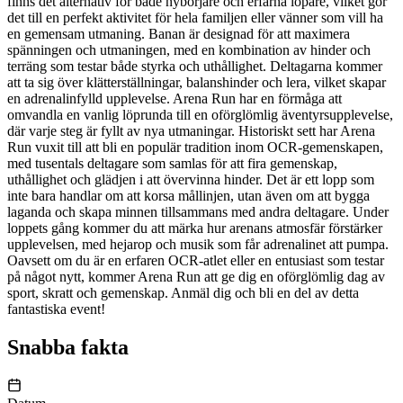
finns det alternativ för både nybörjare och erfarna löpare, vilket gör
det till en perfekt aktivitet för hela familjen eller vänner som vill ha
en gemensam utmaning. Banan är designad för att maximera
spänningen och utmaningen, med en kombination av hinder och
terräng som testar både styrka och uthållighet. Deltagarna kommer
att ta sig över klätterställningar, balanshinder och lera, vilket skapar
en adrenalinfylld upplevelse. Arena Run har en förmåga att
omvandla en vanlig löprunda till en oförglömlig äventyrsupplevelse,
där varje steg är fyllt av nya utmaningar. Historiskt sett har Arena
Run vuxit till att bli en populär tradition inom OCR-gemenskapen,
med tusentals deltagare som samlas för att fira gemenskap,
uthållighet och glädjen i att övervinna hinder. Det är ett lopp som
inte bara handlar om att korsa mållinjen, utan även om att bygga
laganda och skapa minnen tillsammans med andra deltagare. Under
loppets gång kommer du att märka hur arenans atmosfär förstärker
upplevelsen, med hejarop och musik som får adrenalinet att pumpa.
Oavsett om du är en erfaren OCR-atlet eller en entusiast som testar
på något nytt, kommer Arena Run att ge dig en oförglömlig dag av
sport, skratt och gemenskap. Anmäl dig och bli en del av detta
fantastiska event!
Snabba fakta