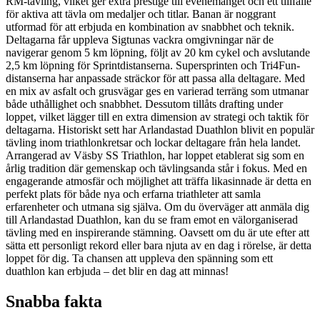
RM-tävling, vilket ger extra prestige till evenemanget och ett tillfälle
för aktiva att tävla om medaljer och titlar. Banan är noggrant
utformad för att erbjuda en kombination av snabbhet och teknik.
Deltagarna får uppleva Sigtunas vackra omgivningar när de
navigerar genom 5 km löpning, följt av 20 km cykel och avslutande
2,5 km löpning för Sprintdistanserna. Supersprinten och Tri4Fun-
distanserna har anpassade sträckor för att passa alla deltagare. Med
en mix av asfalt och grusvägar ges en varierad terräng som utmanar
både uthållighet och snabbhet. Dessutom tillåts drafting under
loppet, vilket lägger till en extra dimension av strategi och taktik för
deltagarna. Historiskt sett har Arlandastad Duathlon blivit en populär
tävling inom triathlonkretsar och lockar deltagare från hela landet.
Arrangerad av Väsby SS Triathlon, har loppet etablerat sig som en
årlig tradition där gemenskap och tävlingsanda står i fokus. Med en
engagerande atmosfär och möjlighet att träffa likasinnade är detta en
perfekt plats för både nya och erfarna triathleter att samla
erfarenheter och utmana sig själva. Om du överväger att anmäla dig
till Arlandastad Duathlon, kan du se fram emot en välorganiserad
tävling med en inspirerande stämning. Oavsett om du är ute efter att
sätta ett personligt rekord eller bara njuta av en dag i rörelse, är detta
loppet för dig. Ta chansen att uppleva den spänning som ett
duathlon kan erbjuda – det blir en dag att minnas!
Snabba fakta