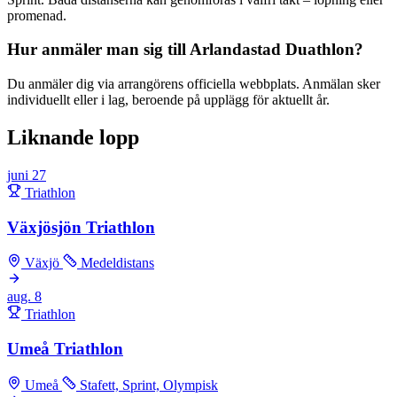
promenad.
Hur anmäler man sig till Arlandastad Duathlon?
Du anmäler dig via arrangörens officiella webbplats. Anmälan sker
individuellt eller i lag, beroende på upplägg för aktuellt år.
Liknande lopp
juni
27
Triathlon
Växjösjön Triathlon
Växjö
Medeldistans
aug.
8
Triathlon
Umeå Triathlon
Umeå
Stafett, Sprint, Olympisk