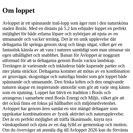
Om loppet
Avloppet är ett spännande trail-lopp som äger rum i den natursköna
staden Borås. Med en distans på 5.2 km erbjuder loppet en perfekt
möjlighet för både erfarna löpare och nybörjare att njuta av en
utmanande och vacker terräng. Det är en unik upplevelse där
deltagarna får springa genom skog och längs stigar, vilket ger en
fantastisk känsla av att vara i naturen samtidigt som man utmanar sin
egen uthållighet och snabbhet. Banan för Avloppet är noggrant
utformad för att ta deltagarna genom Borås vackra landskap.
Terrängen är varierande och inkluderar både kuperade partier och
mer platta sträckor. Deltagarna kommer att mötas av en kombination
av grusvägar, skogsstigar och naturliga hinder som gör loppet både
spännande och utmanande. Den friska luften och den omgivande
naturen skapar en inspirerande atmosfär som gör att varje steg känns
som en njutning. Loppet har blivit en tradition i Borås och
arrangeras i samarbete med Borås Energi och Miljö, vilket gör att
det också finns ett fokus på hållbarhet och miljömedvetenhet.
Avloppet har genom åren samlat en stor mängd deltagare som
uppskattar kombinationen av fysisk aktivitet och naturupplevelse.
Det är en perfekt möjlighet att träffa likasinnade, knyta nya
vänskapsband och njuta av en dag fylld av gemenskap och motion.
Om du överväger att anmäla dig till Avloppet 2026 kan du förvänta