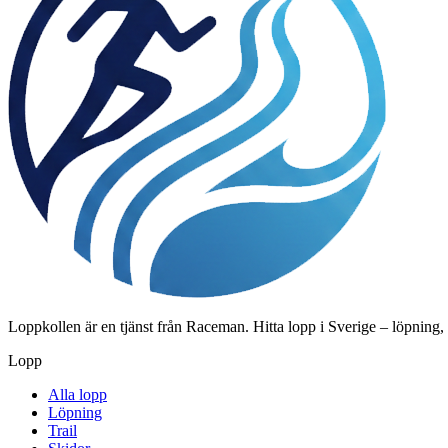
Loppkollen är en tjänst från Raceman. Hitta lopp i Sverige – löpning,
Lopp
Alla lopp
Löpning
Trail