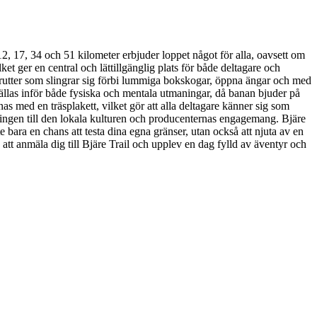
12, 17, 34 och 51 kilometer erbjuder loppet något för alla, oavsett om
et ger en central och lättillgänglig plats för både deltagare och
 rutter som slingrar sig förbi lummiga bokskogar, öppna ängar och med
tällas inför både fysiska och mentala utmaningar, då banan bjuder på
nas med en träsplakett, vilket gör att alla deltagare känner sig som
pplingen till den lokala kulturen och producenternas engagemang. Bjäre
e bara en chans att testa dina egna gränser, utan också att njuta av en
att anmäla dig till Bjäre Trail och upplev en dag fylld av äventyr och