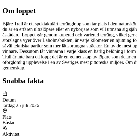
Om loppet
Bjäre Trail är ett spektakulärt terränglopp som tar plats i den natursk
du är en erfaren ultralöpare eller en nybörjare som vill utmana sig sjä
åskådare. Loppet går genom kuperad och varierad terräng, vilket ger 
storslagna vyer över Laholmsbukten, är varje kilometer en njutning för
såväl tekniska partier som mer lättsprungna sträckor. En av de mest upps
vinnare. Dessutom får vinnarna i varje klass en härlig belöning i form
Trail är inte bara ett lopp; det är en gemenskap av löpare som delar en
oförglömlig upplevelse i en av Sveriges mest pittoreska miljöer. Om du
gemenskap.
Snabba fakta
Datum
lördag 25 juli 2026
Plats
Båstad
Aktivitet