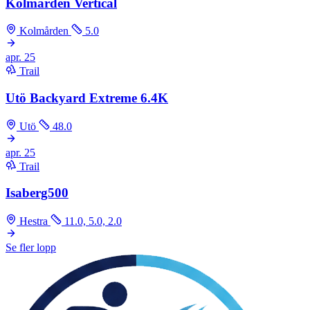
Kolmården Vertical
Kolmården
5.0
apr.
25
Trail
Utö Backyard Extreme 6.4K
Utö
48.0
apr.
25
Trail
Isaberg500
Hestra
11.0, 5.0, 2.0
Se fler lopp