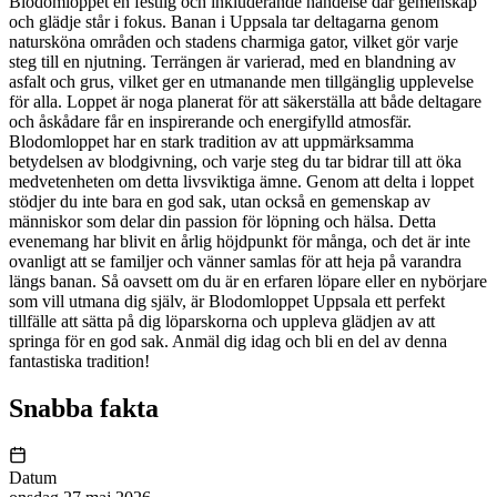
Blodomloppet en festlig och inkluderande händelse där gemenskap
och glädje står i fokus. Banan i Uppsala tar deltagarna genom
natursköna områden och stadens charmiga gator, vilket gör varje
steg till en njutning. Terrängen är varierad, med en blandning av
asfalt och grus, vilket ger en utmanande men tillgänglig upplevelse
för alla. Loppet är noga planerat för att säkerställa att både deltagare
och åskådare får en inspirerande och energifylld atmosfär.
Blodomloppet har en stark tradition av att uppmärksamma
betydelsen av blodgivning, och varje steg du tar bidrar till att öka
medvetenheten om detta livsviktiga ämne. Genom att delta i loppet
stödjer du inte bara en god sak, utan också en gemenskap av
människor som delar din passion för löpning och hälsa. Detta
evenemang har blivit en årlig höjdpunkt för många, och det är inte
ovanligt att se familjer och vänner samlas för att heja på varandra
längs banan. Så oavsett om du är en erfaren löpare eller en nybörjare
som vill utmana dig själv, är Blodomloppet Uppsala ett perfekt
tillfälle att sätta på dig löparskorna och uppleva glädjen av att
springa för en god sak. Anmäl dig idag och bli en del av denna
fantastiska tradition!
Snabba fakta
Datum