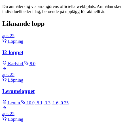
Du anmäler dig via arrangörens officiella webbplats. Anmälan sker
individuellt eller i lag, beroende på upplägg för aktuellt år.
Liknande lopp
apr.
25
Löpning
I2-loppet
Karlstad
8.0
apr.
25
Löpning
Lerumsloppet
Lerum
10.0, 5.1, 3.3, 1.6, 0.25
apr.
25
Löpning