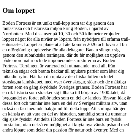
Om loppet
Boden Fortress är ett unikt trail-lopp som tar dig genom den
fantastiska och historiska miljön kring Boden, i hjärtat av
Norrbotten. Med distanser på 10, 30 och 50 kilometer erbjuder
loppet något för alla nivåer av löpare, från nybörjare till erfarna trail-
entusiaster. Loppet är planerat att återkomma 2026 och lovar att bli
en oförglömlig upplevelse för alla deltagare. Banan slingrar sig
genom den subarktiska terrängen, där du får möjlighet att uppleva
både orörd natur och de imponerande strukturerna av Boden
Fortress. Terrängen är varierad och utmanande, med allt från
tekniska stigar och branta backar till mjukare partier som låter dig
hitta din rytm. Här kan du njuta av den friska luften och det
storslagna landskapet, med vyer över skogar, sjöar och de mäktiga
forten som en gång skyddade Sveriges gränser. Boden Fortress har
en rik historia som sträcker sig tillbaka till början av 1900-talet, då
byggandet av fortet påbörjades som en del av landets försvar. Idag är
dessa fort och tunnlar inte bara en del av Sveriges militära arv, utan
också en fascinerande bakgrund för detta lopp. Att springa här ger
en känsla av att vara en del av historien, samtidigt som du utmanar
dig själv fysiskt. Att delta i Boden Fortress är inte bara en fysisk
prestation, utan också en möjlighet att knyta nya vänskapsband med
andra löpare som delar din passion för natur och äventyr. Med en