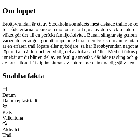
Om loppet
Brottbyrundan är ett av Stockholmsområdets mest älskade traillopp och
för både erfarna löpare och motionärer att njuta av den vackra natur
vilket gör det till en perfekt familjeaktivitet. Banan slingrar sig geno
varierade terrängen gör att loppet inte bara är en fysisk utmaning, ut
är en erfaren trail-löpare eller nybörjare, så har Brottbyrundan något a
löpare i alla åldrar och en viktig del av lokalsamhället. Med ett fokus 
innebär att du blir en del av en festlig atmosfär, där både tävling och
av prestation. Låt dig inspireras av naturen och utmana dig själv i en 
Snabba fakta
Datum
Datum ej fastställt
Plats
Vallentuna
Aktivitet
Trail