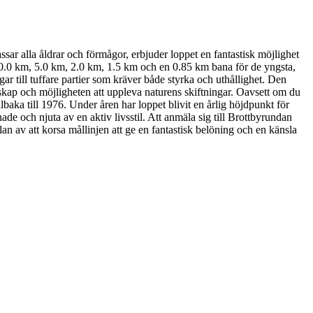
ar alla åldrar och förmågor, erbjuder loppet en fantastisk möjlighet
10.0 km, 5.0 km, 2.0 km, 1.5 km och en 0.85 km bana för de yngsta,
gar till tuffare partier som kräver både styrka och uthållighet. Den
dskap och möjligheten att uppleva naturens skiftningar. Oavsett om du
llbaka till 1976. Under åren har loppet blivit en årlig höjdpunkt för
nade och njuta av en aktiv livsstil. Att anmäla sig till Brottbyrundan
an av att korsa mållinjen att ge en fantastisk belöning och en känsla