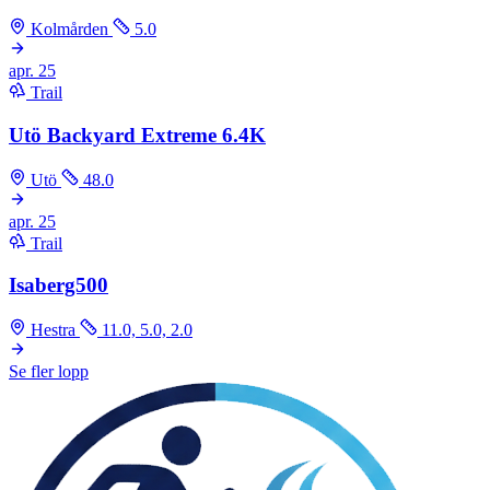
Kolmården
5.0
apr.
25
Trail
Utö Backyard Extreme 6.4K
Utö
48.0
apr.
25
Trail
Isaberg500
Hestra
11.0, 5.0, 2.0
Se fler lopp