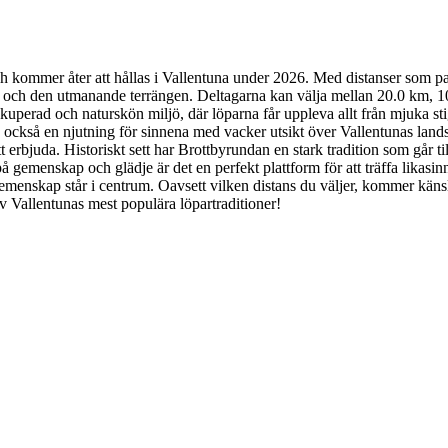
 kommer åter att hållas i Vallentuna under 2026. Med distanser som pass
en och den utmanande terrängen. Deltagarna kan välja mellan 20.0 km, 
m kuperad och naturskön miljö, där löparna får uppleva allt från mjuka sti
an också en njutning för sinnena med vacker utsikt över Vallentunas lan
tt erbjuda. Historiskt sett har Brottbyrundan en stark tradition som går ti
på gemenskap och glädje är det en perfekt plattform för att träffa likasin
 gemenskap står i centrum. Oavsett vilken distans du väljer, kommer känsl
av Vallentunas mest populära löpartraditioner!