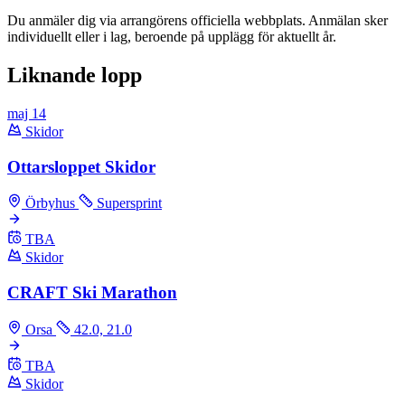
Du anmäler dig via arrangörens officiella webbplats. Anmälan sker
individuellt eller i lag, beroende på upplägg för aktuellt år.
Liknande lopp
maj
14
Skidor
Ottarsloppet Skidor
Örbyhus
Supersprint
TBA
Skidor
CRAFT Ski Marathon
Orsa
42.0, 21.0
TBA
Skidor