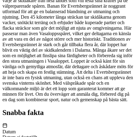
varje år skidåkare från hela landet som vill testa sina krafter på de
välpreparerade spåren. Banan för Evertsbergsrännet är noggrant
utformad för att ge en balanserad blandning av utmaning och
njutning. Den 45 kilometer långa sträckan tar skidåkarna genom
vacker, snötäckt terräng och erbjuder både kuperade partier och
flacka sträckor som gör det möjligt att njuta av omgivningarna. Här
passerar man även Vasaloppsspåret, vilket ger deltagarna en känsla
av att vara en del av något större och mer historiskt. Traditionen av
Evertsbergsrännet är stark och går tillbaka flera år, där loppet har
blivit en viktig del av skidkalendern i Dalarna. Många åkare ser det
som en möjlighet att finslipa sina färdigheter och förbereda sig inför
den stora utmaningen i Vasaloppet. Loppet är också känt för sin
vänliga och gemytliga atmosfär, där deltagare och åskådare möts för
att heja och skapa en festlig stämning. Att delta i Evertsbergsrännet
är inte bara en fysisk utmaning, utan också en chans att uppleva den
svenska vinterns skönhet. Med välspråkade spår och en
välkomnande miljö är det ett lopp som garanterat kommer att ge
minnen för livet. Om du överväger att anmäla dig, förbered dig på
en dag som kombinerar sport, natur och gemenskap på bästa sätt.
Snabba fakta
Datum