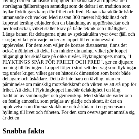
tävling och en fantastisk möjlighet för skidåkare att uppleva den
storslagna fjällterrängen samtidigt som de deltar i en tradition som
hyllar flyktingars kamp för frihet och fred. Banans karaktär är både
utmanande och vacker. Med nästan 300 meters höjdskillnad och
kuperad terräng erbjuder den en blandning av uppförsbackar och
nedförsbackar, vilket ställer krav på både teknik och uthållighet.
Längs banan får deltagarna njuta av spektakulära vyer över fjäll och
skogar, vilket gör varje meter av loppet till en minnesvärd
upplevelse. För dem som väljer de kortare distanserna, finns det
också möjlighet att delta i en mindre utmaning, vilket gör loppet
tillgängligt för skidåkare på olika nivåer. Flyktingloppets motto, "I
FLYKTINGS SPÅR FÖR FRIHET OCH FRED", ger en djupare
mening till tävlingen. Loppet följer i stort sett den väg som flyktingar
tog under kriget, vilket ger en historisk dimension som berör både
deltagare och åskådare. Detta är inte bara en tävling, utan en
påminnelse om mänsklig motståndskraft och vikten av att stå upp för
frihet. Att delta i Flyktingloppet innebär delaktighet i en lång
tradition av samhörighet och gemenskap. Med strålande väder och
en festlig atmosfär, som präglas av glädje och skratt, är det en
upplevelse som förenar skidåkare och åskådare i en gemensam
hyllning till livet och friheten. För den som överväger att anmäla sig
är det en
Snabba fakta