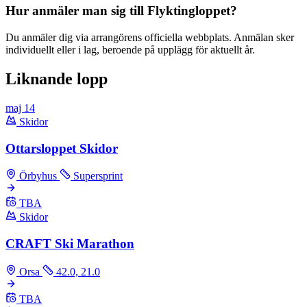
Hur anmäler man sig till Flyktingloppet?
Du anmäler dig via arrangörens officiella webbplats. Anmälan sker
individuellt eller i lag, beroende på upplägg för aktuellt år.
Liknande lopp
maj
14
Skidor
Ottarsloppet Skidor
Örbyhus
Supersprint
TBA
Skidor
CRAFT Ski Marathon
Orsa
42.0, 21.0
TBA