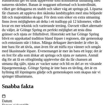
Hässleholm ger en unik upplevelse som kombinerar utmaning med
naturens skönhet. Banan är noggrant utformad och kontrollmätt,
vilket ger deltagarna en snabb och säker väg att springa på. Löparna
får chansen att uppleva den skånska landsbygden med sina böljande
fält och majestätiska skogar. För dem som söker en extra utmaning
finns även möjligheten att delta i ett traillopp på 12 kilometer, vilket
lovar en mer teknisk och varierande terräng. Oavsett vilket alternativ
du väljer, är Göinge Spring en perfekt möjlighet att testa dina
gränser och njuta av friluftslivet. Historiskt sett har Göinge Spring
blivit en uppskattad tradition bland löpare i regionen, där gemenskap
och entusiasm står i fokus. Många deltagare återvänder år efter år,
inte bara för att tävla, utan även för att träffa nya vänner och umgås
med likasinnade löpare. Evenemanget är mer än bara ett lopp; det är
en fest för alla som älskar att springa och njuta av naturen. Anmäl
dig för att få en oförglömlig upplevelse där du får chansen att
utmana dig själv, njuta av vacker natur och bli en del av en växande
löpargemenskap. Göinge Spring är inte bara en tävling, det är en
hyllning till löpningens glädje och gemenskapen som skapas när vi
springer tillsammans.
Snabba fakta
Datum