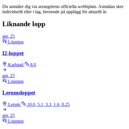
Du anmäler dig via arrangörens officiella webbplats. Anmälan sker
individuellt eller i lag, beroende på upplägg för aktuellt år.
Liknande lopp
apr.
25
Löpning
I2-loppet
Karlstad
8.0
apr.
25
Löpning
Lerumsloppet
Lerum
10.0, 5.1, 3.3, 1.6, 0.25
apr.
25
Löpning