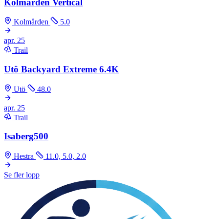
Kolmården Vertical
Kolmården
5.0
apr.
25
Trail
Utö Backyard Extreme 6.4K
Utö
48.0
apr.
25
Trail
Isaberg500
Hestra
11.0, 5.0, 2.0
Se fler lopp