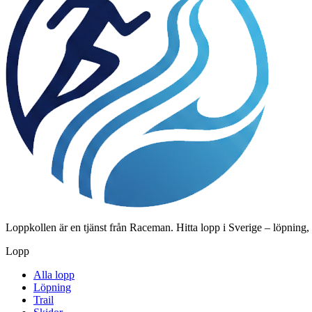
Loppkollen är en tjänst från Raceman. Hitta lopp i Sverige – löpning,
Lopp
Alla lopp
Löpning
Trail