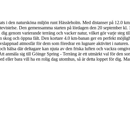
ats i den natursköna miljön runt Hässleholm. Med distanser på 12.0 km,
g utevistelse. Den gemensamma starten på lördagen den 20 september kl. 
ig genom varierande terräng och vacker natur, vilket gör varje steg til
skog och öppna fält. Den kortare 4.0 km-banan ger en perfekt möjlighet 
avslappnad atmosfär för dem som föredrar en lugnare aktivitet i naturen.
 och hälsa där deltagare kan njuta av den friska luften och vackra omgivn
tt anmäla sig till Göinge Spring - Terräng är ett utmärkt val för den som
rd eller bara vill ha en rolig dag utomhus, så är detta loppet för dig. M