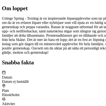
Om loppet
Göinge Spring - Terräng är en inspirerande löparupplevelse som tar pl
om du är en erfaren löpare eller nybörjare som vill njuta av en härli
gemenskap och peppa varandra. Banan är noggrant utformad för att ta d
upp- och nedförsbackar, samt natursköna stigar som slingrar sig genom 
familjer att delta tillsammans. Promenadklassen ger en tillåtande och 
från hela Skåne. Det är mer än bara ett lopp; det är en fest av löpning
inslag som gör dagen till en minnesvärd upplevelse för hela familjen. A
positiv gemenskap. Oavsett om du siktar på att sätta ett personligt reko
glädje, motion och gemenskap!
Snabba fakta
Datum
Datum ej fastställt
Plats
Hässleholm
Aktivitet