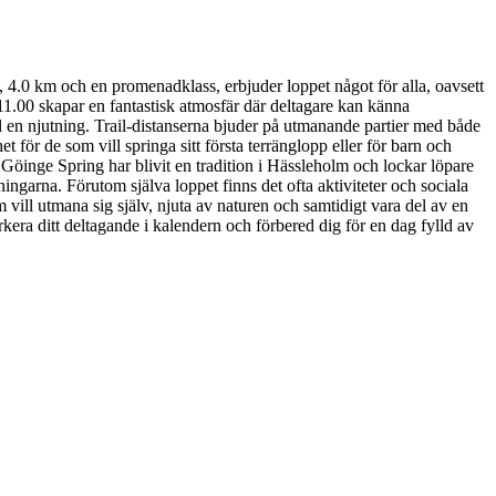
 4.0 km och en promenadklass, erbjuder loppet något för alla, oavsett
11.00 skapar en fantastisk atmosfär där deltagare kan känna
l en njutning. Trail-distanserna bjuder på utmanande partier med både
för de som vill springa sitt första terränglopp eller för barn och
 Göinge Spring har blivit en tradition i Hässleholm och lockar löpare
ingarna. Förutom själva loppet finns det ofta aktiviteter och sociala
 vill utmana sig själv, njuta av naturen och samtidigt vara del av en
arkera ditt deltagande i kalendern och förbered dig för en dag fylld av