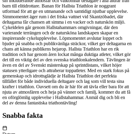
sin inkluderande atmosfär och välkomnar deltagare i alla åldrar från
barn till elitidrottare. Banan för Hallsta Triathlon är noggrant
utformad för att ge en utmanande och samtidigt njutbar upplevelse.
Simmomentet äger rum i det friska vattnet vid Skantzöbadet, där
deltagarna får chansen att simma i en vacker och naturskön miljö.
Cykeldelen går genom Hallstahammars omgivningar, där den
varierande terrängen och de natursköna landskapen skapar en
inspirerande cykelupplevelse. Löpmomentet avslutar loppet och
bjuder på snabba och publikvänliga sträckor, vilket ger deltagarna en
chans att känna publikens hejarop. Hallsta Triathlon har en rik
tradition och har genom åren lockat många duktiga atleter, vilket gör
det till en viktig del av den svenska triathlonkalendern. Tävlingen är
även en del av Svenskt mästerskap på sprintdistans, vilket höjer
statusen ytterligare och attraherar toppatleter. Med en stark fokus på
gemenskap och idrottsglädje är Hallsta Triathlon det perfekta
tillfället för både individuella deltagare och lag som vill testa sina
krafter i triathlon. Oavsett om du är här för att tävla eller bara för att
njuta av atmosfären och heja på vänner och familj, kommer du att få
en oförglömlig upplevelse i Hallstahammar. Anmäl dig och bli en
del av denna fantastiska triathontävling!
Snabba fakta