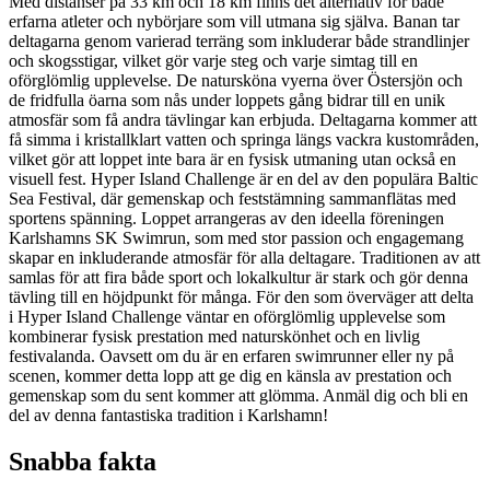
Med distanser på 33 km och 18 km finns det alternativ för både
erfarna atleter och nybörjare som vill utmana sig själva. Banan tar
deltagarna genom varierad terräng som inkluderar både strandlinjer
och skogsstigar, vilket gör varje steg och varje simtag till en
oförglömlig upplevelse. De natursköna vyerna över Östersjön och
de fridfulla öarna som nås under loppets gång bidrar till en unik
atmosfär som få andra tävlingar kan erbjuda. Deltagarna kommer att
få simma i kristallklart vatten och springa längs vackra kustområden,
vilket gör att loppet inte bara är en fysisk utmaning utan också en
visuell fest. Hyper Island Challenge är en del av den populära Baltic
Sea Festival, där gemenskap och feststämning sammanflätas med
sportens spänning. Loppet arrangeras av den ideella föreningen
Karlshamns SK Swimrun, som med stor passion och engagemang
skapar en inkluderande atmosfär för alla deltagare. Traditionen av att
samlas för att fira både sport och lokalkultur är stark och gör denna
tävling till en höjdpunkt för många. För den som överväger att delta
i Hyper Island Challenge väntar en oförglömlig upplevelse som
kombinerar fysisk prestation med naturskönhet och en livlig
festivalanda. Oavsett om du är en erfaren swimrunner eller ny på
scenen, kommer detta lopp att ge dig en känsla av prestation och
gemenskap som du sent kommer att glömma. Anmäl dig och bli en
del av denna fantastiska tradition i Karlshamn!
Snabba fakta