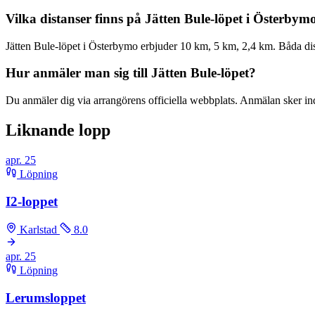
Vilka distanser finns på Jätten Bule-löpet i Österbym
Jätten Bule-löpet i Österbymo erbjuder 10 km, 5 km, 2,4 km. Båda dis
Hur anmäler man sig till Jätten Bule-löpet?
Du anmäler dig via arrangörens officiella webbplats. Anmälan sker indiv
Liknande lopp
apr.
25
Löpning
I2-loppet
Karlstad
8.0
apr.
25
Löpning
Lerumsloppet