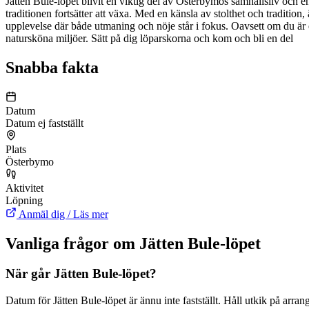
Jätten Bule-löpet blivit en viktig del av Österbymos samhällsliv och e
traditionen fortsätter att växa. Med en känsla av stolthet och traditio
upplevelse där både utmaning och nöje står i fokus. Oavsett om du är 
natursköna miljöer. Sätt på dig löparskorna och kom och bli en del
Snabba fakta
Datum
Datum ej fastställt
Plats
Österbymo
Aktivitet
Löpning
Anmäl dig / Läs mer
Vanliga frågor om Jätten Bule-löpet
När går Jätten Bule-löpet?
Datum för Jätten Bule-löpet är ännu inte fastställt. Håll utkik på arr