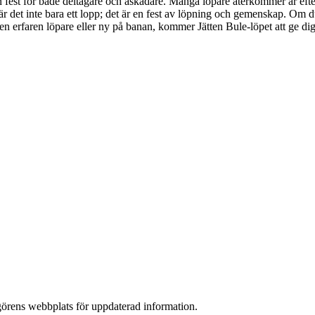
n fest för både deltagare och åskådare. Många löpare återkommer år efte
n, är det inte bara ett lopp; det är en fest av löpning och gemenskap. Om
en erfaren löpare eller ny på banan, kommer Jätten Bule-löpet att ge di
angörens webbplats för uppdaterad information.