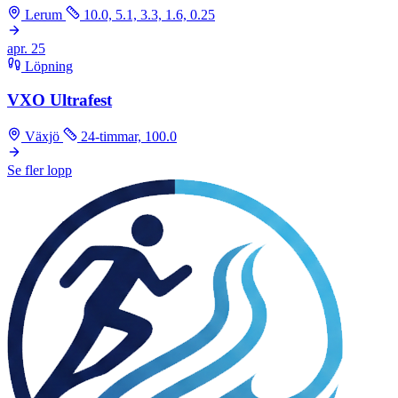
Lerum
10.0, 5.1, 3.3, 1.6, 0.25
apr.
25
Löpning
VXO Ultrafest
Växjö
24-timmar, 100.0
Se fler lopp