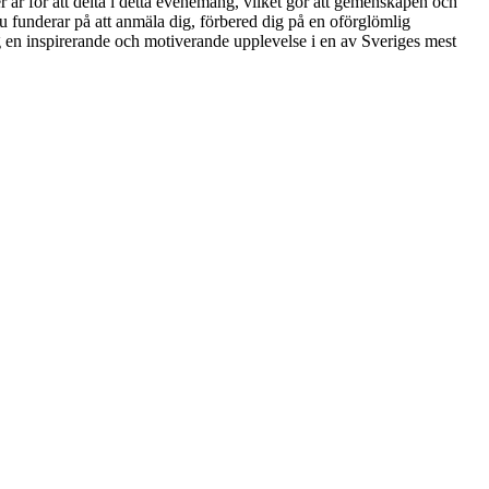
r år för att delta i detta evenemang, vilket gör att gemenskapen och
 du funderar på att anmäla dig, förbered dig på en oförglömlig
g en inspirerande och motiverande upplevelse i en av Sveriges mest