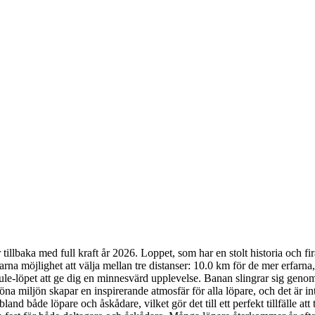
llbaka med full kraft år 2026. Loppet, som har en stolt historia och fira
arna möjlighet att välja mellan tre distanser: 10.0 km för de mer erfar
Bule-löpet att ge dig en minnesvärd upplevelse. Banan slingrar sig gen
miljön skapar en inspirerande atmosfär för alla löpare, och det är inte 
d både löpare och åskådare, vilket gör det till ett perfekt tillfälle att t