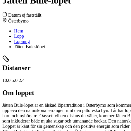
Jätten Bule-löpet
Datum ej fastställt
Österbymo
Hem
Lopp
Löpning
Jätten Bule-löpet
Distanser
10.0
5.0
2.4
Om loppet
Jätten Bule-löpet är en älskad löpartradition i Österbymo som kommer ti
uppleva den natursköna terrängen runt den pittoreska byn. I år har löp
barn och nybörjare. Oavsett vilken distans du väljer, kommer Jätten 
som inkluderar både mjuka stigar och utmanande backar. Den natursköna 
Loppet är känt för sin gemenskap och den positiva energin som råder blan