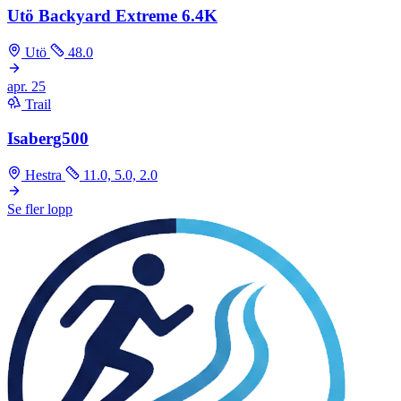
Utö Backyard Extreme 6.4K
Utö
48.0
apr.
25
Trail
Isaberg500
Hestra
11.0, 5.0, 2.0
Se fler lopp