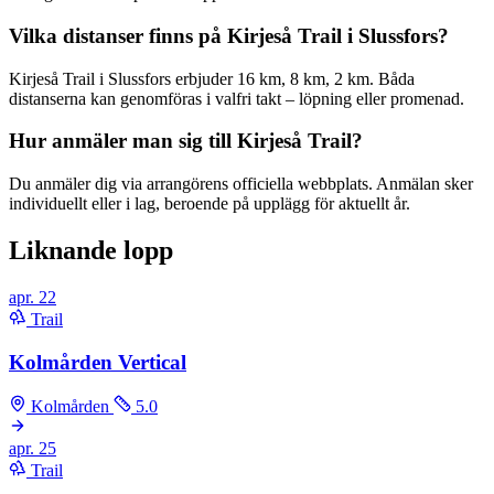
Vilka distanser finns på Kirjeså Trail i Slussfors?
Kirjeså Trail i Slussfors erbjuder 16 km, 8 km, 2 km. Båda
distanserna kan genomföras i valfri takt – löpning eller promenad.
Hur anmäler man sig till Kirjeså Trail?
Du anmäler dig via arrangörens officiella webbplats. Anmälan sker
individuellt eller i lag, beroende på upplägg för aktuellt år.
Liknande lopp
apr.
22
Trail
Kolmården Vertical
Kolmården
5.0
apr.
25
Trail