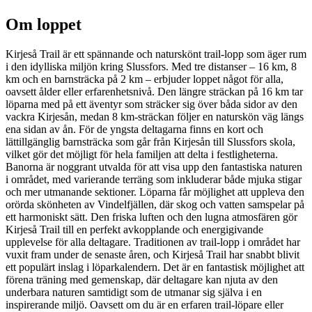
Om loppet
Kirjeså Trail är ett spännande och naturskönt trail-lopp som äger rum
i den idylliska miljön kring Slussfors. Med tre distanser – 16 km, 8
km och en barnsträcka på 2 km – erbjuder loppet något för alla,
oavsett ålder eller erfarenhetsnivå. Den längre sträckan på 16 km tar
löparna med på ett äventyr som sträcker sig över båda sidor av den
vackra Kirjesån, medan 8 km-sträckan följer en naturskön väg längs
ena sidan av ån. För de yngsta deltagarna finns en kort och
lättillgänglig barnsträcka som går från Kirjesån till Slussfors skola,
vilket gör det möjligt för hela familjen att delta i festligheterna.
Banorna är noggrant utvalda för att visa upp den fantastiska naturen
i området, med varierande terräng som inkluderar både mjuka stigar
och mer utmanande sektioner. Löparna får möjlighet att uppleva den
orörda skönheten av Vindelfjällen, där skog och vatten samspelar på
ett harmoniskt sätt. Den friska luften och den lugna atmosfären gör
Kirjeså Trail till en perfekt avkopplande och energigivande
upplevelse för alla deltagare. Traditionen av trail-lopp i området har
vuxit fram under de senaste åren, och Kirjeså Trail har snabbt blivit
ett populärt inslag i löparkalendern. Det är en fantastisk möjlighet att
förena träning med gemenskap, där deltagare kan njuta av den
underbara naturen samtidigt som de utmanar sig själva i en
inspirerande miljö. Oavsett om du är en erfaren trail-löpare eller