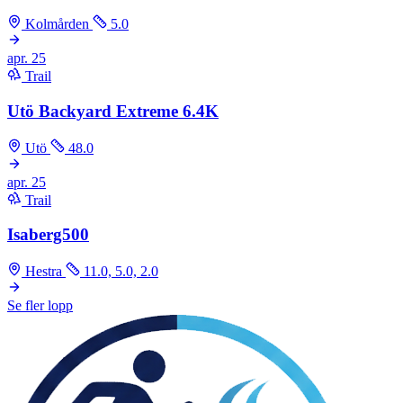
Kolmården
5.0
apr.
25
Trail
Utö Backyard Extreme 6.4K
Utö
48.0
apr.
25
Trail
Isaberg500
Hestra
11.0, 5.0, 2.0
Se fler lopp