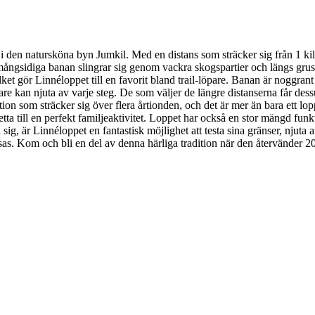
 i den natursköna byn Jumkil. Med en distans som sträcker sig från 1 kil
 mångsidiga banan slingrar sig genom vackra skogspartier och längs grus
lket gör Linnéloppet till en favorit bland trail-löpare. Banan är noggran
pare kan njuta av varje steg. De som väljer de längre distanserna får des
tion som sträcker sig över flera årtionden, och det är mer än bara ett l
tta till en perfekt familjeaktivitet. Loppet har också en stor mängd funkt
, är Linnéloppet en fantastisk möjlighet att testa sina gränser, njuta a
sas. Kom och bli en del av denna härliga tradition när den återvänder 2