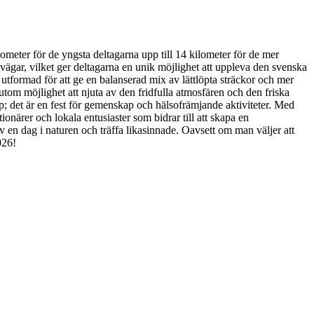
ometer för de yngsta deltagarna upp till 14 kilometer för de mer
vägar, vilket ger deltagarna en unik möjlighet att uppleva den svenska
t utformad för att ge en balanserad mix av lättlöpta sträckor och mer
sutom möjlighet att njuta av den fridfulla atmosfären och den friska
opp; det är en fest för gemenskap och hälsofrämjande aktiviteter. Med
ionärer och lokala entusiaster som bidrar till att skapa en
v en dag i naturen och träffa likasinnade. Oavsett om man väljer att
026!