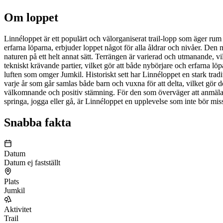
Om loppet
Linnéloppet är ett populärt och välorganiserat trail-lopp som äger rum
erfarna löparna, erbjuder loppet något för alla åldrar och nivåer. Den
naturen på ett helt annat sätt. Terrängen är varierad och utmanande, vi
tekniskt krävande partier, vilket gör att både nybörjare och erfarna lö
luften som omger Jumkil. Historiskt sett har Linnéloppet en stark tradi
varje år som går samlas både barn och vuxna för att delta, vilket gör de
välkomnande och positiv stämning. För den som överväger att anmäla sig
springa, jogga eller gå, är Linnéloppet en upplevelse som inte bör mis
Snabba fakta
Datum
Datum ej fastställt
Plats
Jumkil
Aktivitet
Trail