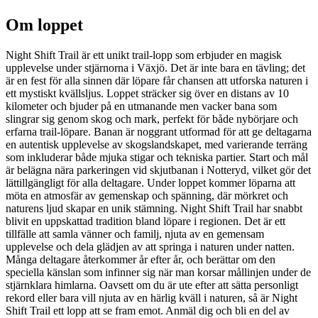
Om loppet
Night Shift Trail är ett unikt trail-lopp som erbjuder en magisk
upplevelse under stjärnorna i Växjö. Det är inte bara en tävling; det
är en fest för alla sinnen där löpare får chansen att utforska naturen i
ett mystiskt kvällsljus. Loppet sträcker sig över en distans av 10
kilometer och bjuder på en utmanande men vacker bana som
slingrar sig genom skog och mark, perfekt för både nybörjare och
erfarna trail-löpare. Banan är noggrant utformad för att ge deltagarna
en autentisk upplevelse av skogslandskapet, med varierande terräng
som inkluderar både mjuka stigar och tekniska partier. Start och mål
är belägna nära parkeringen vid skjutbanan i Notteryd, vilket gör det
lättillgängligt för alla deltagare. Under loppet kommer löparna att
möta en atmosfär av gemenskap och spänning, där mörkret och
naturens ljud skapar en unik stämning. Night Shift Trail har snabbt
blivit en uppskattad tradition bland löpare i regionen. Det är ett
tillfälle att samla vänner och familj, njuta av en gemensam
upplevelse och dela glädjen av att springa i naturen under natten.
Många deltagare återkommer år efter år, och berättar om den
speciella känslan som infinner sig när man korsar mållinjen under de
stjärnklara himlarna. Oavsett om du är ute efter att sätta personligt
rekord eller bara vill njuta av en härlig kväll i naturen, så är Night
Shift Trail ett lopp att se fram emot. Anmäl dig och bli en del av