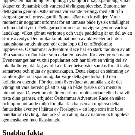
uppleva en blandning av löpning, cykling och kajakpaddling, vilket
skapar en dynamisk och varierad tävlingsupplevelse. Banorna tar
deltagarna genom Östhammars varierande terräng, med allt från
skogsstigar och grusvägar till öppna sjöar och kustlinjer. Varje
moment är noggrant utformat för att utmana både fysisk uthållighet
och mental styrka. Deltagarna kommer att navigera genom vackra
landskap, vilket gör att varje steg och varje paddeltag är en del av ett
större äventyr. Den unika kombinationen av aktiviteter och den
natursköna omgivningen gör detta lopp till en oförglömlig
upplevelse. Östhammar Adventure Race har en stark tradition av att
föra samman människor som delar en passion för äventyr och natur.
Evenemanget har vuxit i popularitet och har blivit en viktig del av
lokalkulturen, där lag av olika erfarenhetsnivåer samlas för att tävla,
samarbeta och njuta av gemenskapen. Detta skapar en stämning av
samhörighet och spänning, där varje deltagare bidrar till den
kollektiva energin. För den som överväger att anmäla sig är det
viktigt att vara beredd på att ta sig an både fysiska och mentala
utmaningar. Oavsett om du är en erfaren multisportare eller bara vill
testa dina gränser, erbjuder Östhammar Adventure Race en säker
och uppmuntrande miljö för alla. Ta chansen att uppleva detta
fantastiska äventyr i hjärtat av Roslagen – ett lopp som inte bara
handlar om tävling, utan också om att njuta av naturen och uppleva
gemenskapen med likasinnade.
Snabba fakta