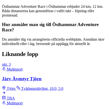
Östhammar Adventure Race i Östhammar erbjuder 24 km, 12 km.
Båda distanserna kan genomföras i valfri takt – löpning eller
promenad.
Hur anmäler man sig till Östhammar Adventure
Race?
Du anmäler dig via arrangörens officiella webbplats. Anmälan sker
individuellt eller i lag, beroende på upplägg för aktuellt år.
Liknande lopp
okt.
3
Multisport
Järv Äventyr Tjörn
Tjörn
Tvådagarstävling, 10.0, 5.0
TBA
Multisport