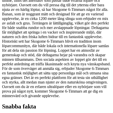
timme, finns det alternativ som passar både erfarna löpare och
nybörjare. Oavsett om du vill pressa dig till det yttersta eller bara
njuta av en härlig löptur, så har Skogome 6-Timmars något för alla.
Banan, som är noggrant mätt och designad för att ge en varierad
upplevelse, är en cirka 1200 meter lång slinga som erbjuder en mix
av asfalt och grus. Terrängen är lättillgänglig, vilket gör den perfekt
för både snabba rundor och mer avslappnade löpningar. Deltagarna
får möjlighet att springa i en vacker och inspirerande miljö, där
naturen och den friska luften bidrar till en fantastisk upplevelse.
Historiskt sett har Skogome 6-Timmars blivit en tradition inom
löparcommunityn, där både lokala och internationella löpare samlas
för att dela sin passion för löpning. Loppet har en atmosfär av
gemenskap och stöd, där deltagarna hejar på varandra och skapar
minnen tillsammans. Den sociala aspekten av loppet gör det till en
perfekt anledning att träffa likasinnade och knyta nya vänskapsband.
För de som överväger att anmäla sig, erbjuder Skogome 6-Timmars
en fantastisk möjlighet att sätta upp personliga mål och utmana sina
egna gränser. Det är en perfekt plattform för att testa sin uthållighet
och styrka, allt medan man njuter av den natursköna omgivningen.
Oavsett om du är en erfaren ultralöpare eller en nybörjare som vill
prova på något nytt, kommer Skogome 6-Timmars att ge dig en
minnesvärd och givande upplevelse.
Snabba fakta