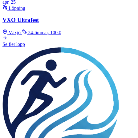
apr.
25
Löpning
VXO Ultrafest
Växjö
24-timmar, 100.0
Se fler lopp