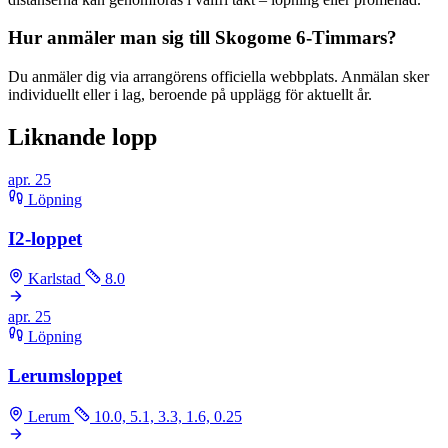
Hur anmäler man sig till Skogome 6-Timmars?
Du anmäler dig via arrangörens officiella webbplats. Anmälan sker
individuellt eller i lag, beroende på upplägg för aktuellt år.
Liknande lopp
apr.
25
Löpning
I2-loppet
Karlstad
8.0
apr.
25
Löpning
Lerumsloppet
Lerum
10.0, 5.1, 3.3, 1.6, 0.25