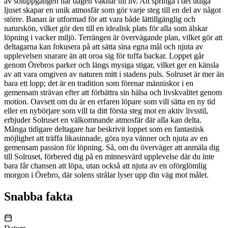
av soluppgången när dagen vaknar till liv. Att springa i det tidiga
ljuset skapar en unik atmosfär som gör varje steg till en del av något
större. Banan är utformad för att vara både lättillgänglig och
naturskön, vilket gör den till en idealisk plats för alla som älskar
löpning i vacker miljö. Terrängen är övervägande plan, vilket gör att
deltagarna kan fokusera på att sätta sina egna mål och njuta av
upplevelsen snarare än att oroa sig för tuffa backar. Loppet går
genom Örebros parker och längs mysiga stigar, vilket ger en känsla
av att vara omgiven av naturen mitt i stadens puls. Solruset är mer än
bara ett lopp; det är en tradition som förenar människor i en
gemensam strävan efter att förbättra sin hälsa och livskvalitet genom
motion. Oavsett om du är en erfaren löpare som vill sätta en ny tid
eller en nybörjare som vill ta ditt första steg mot en aktiv livsstil,
erbjuder Solruset en välkomnande atmosfär där alla kan delta.
Många tidigare deltagare har beskrivit loppet som en fantastisk
möjlighet att träffa likasinnade, göra nya vänner och njuta av en
gemensam passion för löpning. Så, om du överväger att anmäla dig
till Solruset, förbered dig på en minnesvärd upplevelse där du inte
bara får chansen att löpa, utan också att njuta av en oförglömlig
morgon i Örebro, där solens strålar lyser upp din väg mot målet.
Snabba fakta