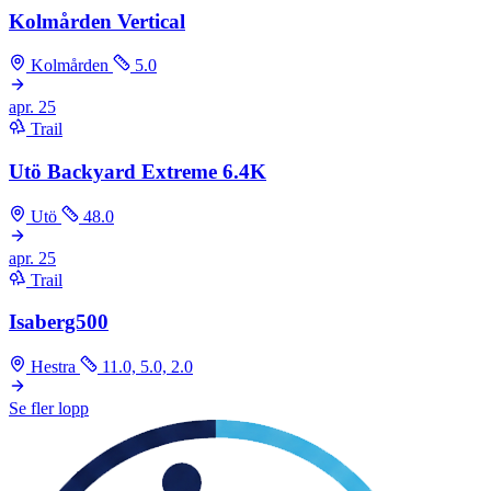
Kolmården Vertical
Kolmården
5.0
apr.
25
Trail
Utö Backyard Extreme 6.4K
Utö
48.0
apr.
25
Trail
Isaberg500
Hestra
11.0, 5.0, 2.0
Se fler lopp