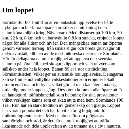
Om loppet
Sörmlands 100 Trail Run är en fantastisk upplevelse för både
nybörjare och erfarna löpare som söker en utmaning i den
natursköna miljön kring Nävekvarn. Med distanser på 100 km, 50
km, 22 km, 8 km och en barnvänlig 0,8 km sträcka, erbjuder loppet
något för alla åldrar och nivåer. Den mångsidiga banan tar löparna
genom varierad terräng, från smala stigar och breda grusvägar till
delar av asfalt, allt i en av de mest pittoreska delarna av Sörmland.
Här får deltagarna en unik möjlighet att uppleva den svenska
naturen på nära håll, med skogar, klippor och vackra vyer som
sällskap under hela loppet. Banan följer i stor utsträckning
Sörmlandsleden, vilket ger en autentisk trailupplevelse. Deltagarna
kan se fram emot välfyllda vätskestationer som erbjuder lokalt
producerad mat och dryck, vilket gör att man kan återhämta sig
ordentligt under loppets gång. Dessutom kommer alla löpare att få
en handgjord, träfinishmedalj som belöning för sina prestationer,
vilket verkligen känns som en skatt att ta med hem. Sörmlands 100
Trail Run har en stark tradition av gemenskap och glädje. Loppet
har vuxit i popularitet och har blivit en årlig höjdpunkt för
trailrunning-entusiaster. Med en atmosfär som präglas av
samhörighet och stöd, är det här en unik möjlighet att träffa
likasinnade och dela upplevelsen av att utmana sig själv i naturen.