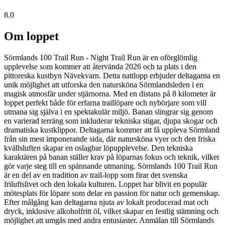
8.0
Om loppet
Sörmlands 100 Trail Run - Night Trail Run är en oförglömlig
upplevelse som kommer att återvända 2026 och ta plats i den
pittoreska kustbyn Nävekvarn. Detta nattlopp erbjuder deltagarna en
unik möjlighet att utforska den natursköna Sörmlandsleden i en
magisk atmosfär under stjärnorna. Med en distans på 8 kilometer är
loppet perfekt både för erfarna traillöpare och nybörjare som vill
utmana sig själva i en spektakulär miljö. Banan slingrar sig genom
en varierad terräng som inkluderar tekniska stigar, djupa skogar och
dramatiska kustklippor. Deltagarna kommer att få uppleva Sörmland
från sin mest imponerande sida, där natursköna vyer och den friska
kvällsluften skapar en oslagbar löpupplevelse. Den tekniska
karaktären på banan ställer krav på löparnas fokus och teknik, vilket
gör varje steg till en spännande utmaning. Sörmlands 100 Trail Run
är en del av en tradition av trail-lopp som firar det svenska
friluftslivet och den lokala kulturen. Loppet har blivit en populär
mötesplats för löpare som delar en passion för natur och gemenskap.
Efter målgång kan deltagarna njuta av lokalt producerad mat och
dryck, inklusive alkoholfritt öl, vilket skapar en festlig stämning och
möjlighet att umgås med andra entusiaster. Anmälan till Sörmlands