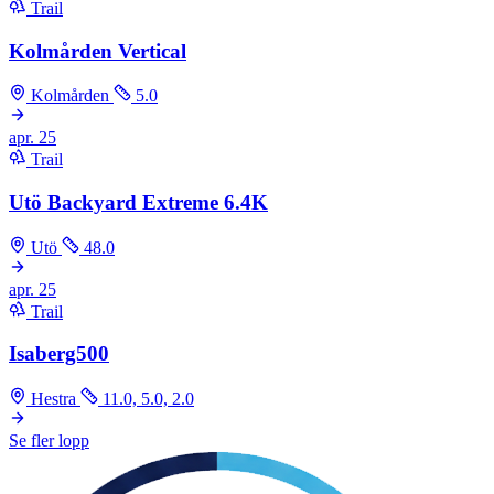
Trail
Kolmården Vertical
Kolmården
5.0
apr.
25
Trail
Utö Backyard Extreme 6.4K
Utö
48.0
apr.
25
Trail
Isaberg500
Hestra
11.0, 5.0, 2.0
Se fler lopp