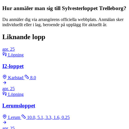
Hur anmäler man sig till Sylvesterloppet Trelleborg?
Du anmäler dig via arrangörens officiella webbplats. Anmälan sker
individuellt eller i lag, beroende på upplägg för aktuellt år.
Liknande lopp
apr.
25
Löpning
I2-loppet
Karlstad
8.0
apr.
25
Löpning
Lerumsloppet
Lerum
10.0, 5.1, 3.3, 1.6, 0.25
apr.
25