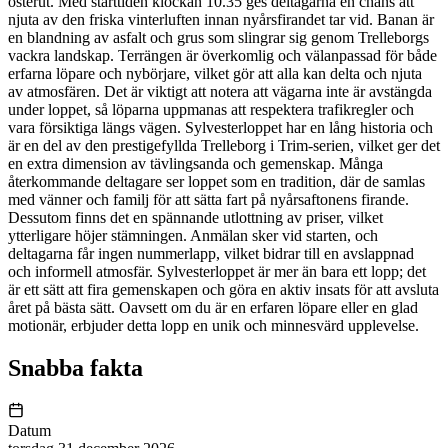
österut. Med starttiden klockan 10.35 ges deltagarna en chans att
njuta av den friska vinterluften innan nyårsfirandet tar vid. Banan är
en blandning av asfalt och grus som slingrar sig genom Trelleborgs
vackra landskap. Terrängen är överkomlig och välanpassad för både
erfarna löpare och nybörjare, vilket gör att alla kan delta och njuta
av atmosfären. Det är viktigt att notera att vägarna inte är avstängda
under loppet, så löparna uppmanas att respektera trafikregler och
vara försiktiga längs vägen. Sylvesterloppet har en lång historia och
är en del av den prestigefyllda Trelleborg i Trim-serien, vilket ger det
en extra dimension av tävlingsanda och gemenskap. Många
återkommande deltagare ser loppet som en tradition, där de samlas
med vänner och familj för att sätta fart på nyårsaftonens firande.
Dessutom finns det en spännande utlottning av priser, vilket
ytterligare höjer stämningen. Anmälan sker vid starten, och
deltagarna får ingen nummerlapp, vilket bidrar till en avslappnad
och informell atmosfär. Sylvesterloppet är mer än bara ett lopp; det
är ett sätt att fira gemenskapen och göra en aktiv insats för att avsluta
året på bästa sätt. Oavsett om du är en erfaren löpare eller en glad
motionär, erbjuder detta lopp en unik och minnesvärd upplevelse.
Snabba fakta
Datum