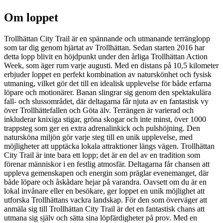
Om loppet
Trollhättan City Trail är en spännande och utmanande terränglopp
som tar dig genom hjärtat av Trollhättan. Sedan starten 2016 har
detta lopp blivit en höjdpunkt under den årliga Trollhättan Action
Week, som äger rum varje augusti. Med en distans på 10,5 kilometer
erbjuder loppet en perfekt kombination av naturskönhet och fysisk
utmaning, vilket gör det till en idealisk upplevelse för både erfarna
löpare och motionärer. Banan slingrar sig genom den spektakulära
fall- och slussområdet, där deltagarna får njuta av en fantastisk vy
över Trollhättefallen och Göta älv. Terrängen är varierad och
inkluderar knixiga stigar, gröna skogar och inte minst, över 1000
trappsteg som ger en extra adrenalinkick och pulshöjning. Den
natursköna miljön gör varje steg till en unik upplevelse, med
möjligheter att upptäcka lokala attraktioner längs vägen. Trollhättan
City Trail är inte bara ett lopp; det är en del av en tradition som
förenar människor i en festlig atmosfär. Deltagarna får chansen att
uppleva gemenskapen och energin som präglar evenemanget, där
både löpare och åskådare hejar på varandra. Oavsett om du är en
lokal invånare eller en besökare, ger loppet en unik möjlighet att
utforska Trollhättans vackra landskap. För den som överväger att
anmäla sig till Trollhättan City Trail är det en fantastisk chans att
utmana sig själv och sätta sina löpfärdigheter på prov. Med en