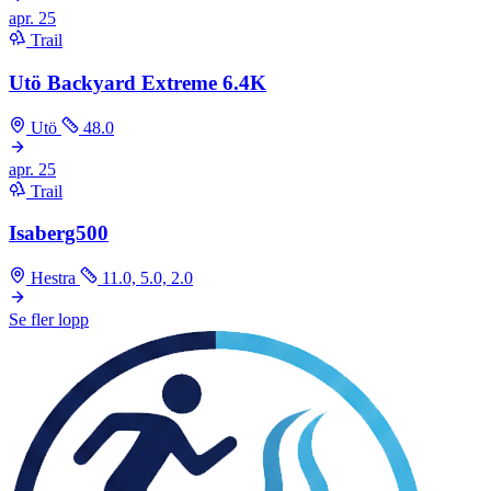
apr.
25
Trail
Utö Backyard Extreme 6.4K
Utö
48.0
apr.
25
Trail
Isaberg500
Hestra
11.0, 5.0, 2.0
Se fler lopp