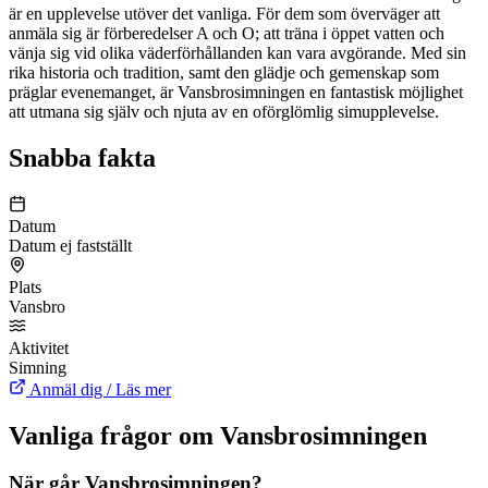
är en upplevelse utöver det vanliga. För dem som överväger att
anmäla sig är förberedelser A och O; att träna i öppet vatten och
vänja sig vid olika väderförhållanden kan vara avgörande. Med sin
rika historia och tradition, samt den glädje och gemenskap som
präglar evenemanget, är Vansbrosimningen en fantastisk möjlighet
att utmana sig själv och njuta av en oförglömlig simupplevelse.
Snabba fakta
Datum
Datum ej fastställt
Plats
Vansbro
Aktivitet
Simning
Anmäl dig / Läs mer
Vanliga frågor om Vansbro­simningen
När går Vansbro­simningen?