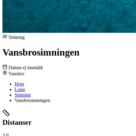
Simning
Vansbro­simningen
Datum ej fastställt
Vansbro
Hem
Lopp
Simning
Vansbro­simningen
Distanser
3.0