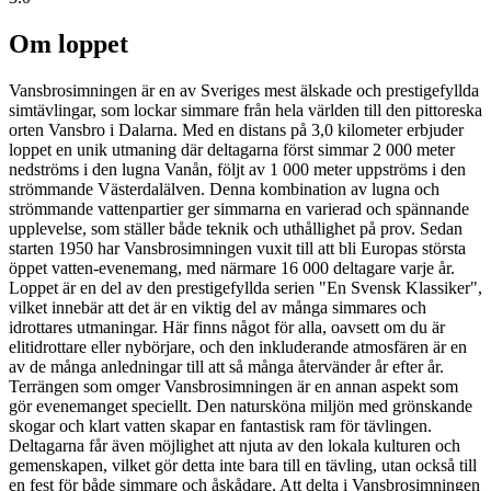
Om loppet
Vansbrosimningen är en av Sveriges mest älskade och prestigefyllda
simtävlingar, som lockar simmare från hela världen till den pittoreska
orten Vansbro i Dalarna. Med en distans på 3,0 kilometer erbjuder
loppet en unik utmaning där deltagarna först simmar 2 000 meter
nedströms i den lugna Vanån, följt av 1 000 meter uppströms i den
strömmande Västerdalälven. Denna kombination av lugna och
strömmande vattenpartier ger simmarna en varierad och spännande
upplevelse, som ställer både teknik och uthållighet på prov. Sedan
starten 1950 har Vansbrosimningen vuxit till att bli Europas största
öppet vatten-evenemang, med närmare 16 000 deltagare varje år.
Loppet är en del av den prestigefyllda serien "En Svensk Klassiker",
vilket innebär att det är en viktig del av många simmares och
idrottares utmaningar. Här finns något för alla, oavsett om du är
elitidrottare eller nybörjare, och den inkluderande atmosfären är en
av de många anledningar till att så många återvänder år efter år.
Terrängen som omger Vansbrosimningen är en annan aspekt som
gör evenemanget speciellt. Den natursköna miljön med grönskande
skogar och klart vatten skapar en fantastisk ram för tävlingen.
Deltagarna får även möjlighet att njuta av den lokala kulturen och
gemenskapen, vilket gör detta inte bara till en tävling, utan också till
en fest för både simmare och åskådare. Att delta i Vansbrosimningen