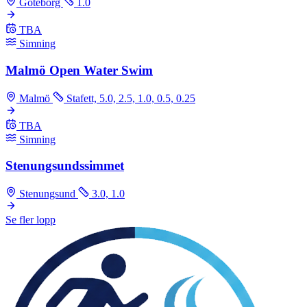
Göteborg
1.0
TBA
Simning
Malmö Open Water Swim
Malmö
Stafett, 5.0, 2.5, 1.0, 0.5, 0.25
TBA
Simning
Stenungsundssimmet
Stenungsund
3.0, 1.0
Se fler lopp