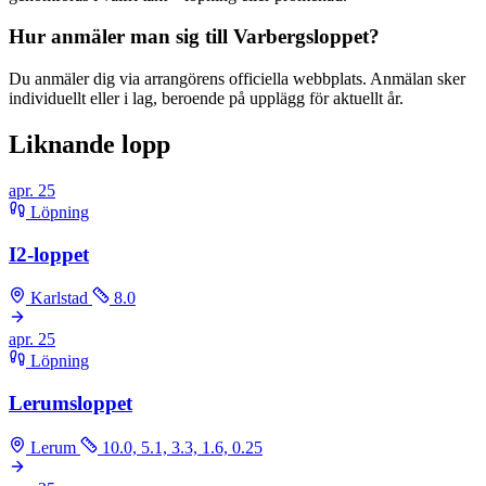
Hur anmäler man sig till Varbergsloppet?
Du anmäler dig via arrangörens officiella webbplats. Anmälan sker
individuellt eller i lag, beroende på upplägg för aktuellt år.
Liknande lopp
apr.
25
Löpning
I2-loppet
Karlstad
8.0
apr.
25
Löpning
Lerumsloppet
Lerum
10.0, 5.1, 3.3, 1.6, 0.25