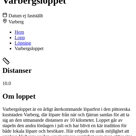
Varbergsloppet
Datum ej fastställt
Varberg
Hem
Lopp
Löpning
Varbergsloppet
Distanser
10.0
Om loppet
Varbergsloppet är en årligt återkommande löparfest i den pittoreska
kuststaden Varberg, där löpare från när och fjärran samlas för att ta
sig an den utmanande distansen av 10 kilometer. Loppet går av
stapeln den andra lördagen i juli och har blivit en kär tradition för
både lokala löpare och besökare. Här erbjuds en unik möjlighet att