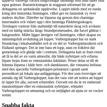
uppleva Varbergs vackra omgivningar samtidigt som man sätter sina
egna gränser. Bansträckningen är noggrant utformad för att ge
deltagarna en spektakulär upplevelse. Loppet inleds med en runda
kring den historiska fästningen, vilket ger en fantastisk vy över
stadens skyline. Därefter tar löparna sig genom den charmiga
innerstaden och vidare upp i den lummiga Påskbergsskogen.
Terrängen varierar från stadsmiljö till naturskön skog och avslutas
med en härlig sträcka längs Strandpromenaden, där havet glittrar i
bakgrunden. Målet ligger återigen vid fästningen, vilket skapar en
stämningsfull avslutning på loppet. Varbergsloppet har en stark
förankring i lokalsamhället och är en del av Varbergsklassikern och
Halland springer. Det är inte bara ett lopp, utan en folkfest där
gemenskap och glädje står i centrum. Deltagarna kan se fram emot
att få ta del av en varm atmosfär, där både nybörjare och erfarna
löpare hejas fram av entusiastiska åskådare. Priser delas ut till de
främsta löparna i både herr- och damklassen, där vinnarna belönas
med den speciella Varbergsloppet-prisstenen i granit samt
presentkort på lokala spa-anläggningar. För den som överväger att
anmäla sig till Varbergsloppet, kan det vara värt att notera att loppet
är öppet för alla, oavsett erfarenhet. Oavsett om du är en rutinerad
maratonlöpare eller en entusiastisk nybörjare, erbjuder
Varbergsloppet en utmaning och en möjlighet att njuta av en vacker
somm
Snabba fakta