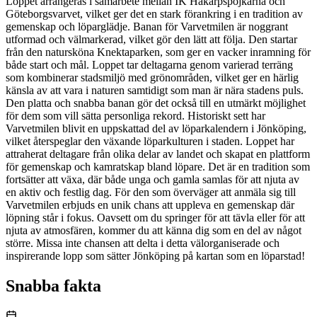
Loppet arrangeras i samarbete mellan IK Hakarpspojkarna och
Göteborgsvarvet, vilket ger det en stark förankring i en tradition av
gemenskap och löparglädje. Banan för Varvetmilen är noggrant
utformad och välmarkerad, vilket gör den lätt att följa. Den startar
från den natursköna Knektaparken, som ger en vacker inramning för
både start och mål. Loppet tar deltagarna genom varierad terräng
som kombinerar stadsmiljö med grönområden, vilket ger en härlig
känsla av att vara i naturen samtidigt som man är nära stadens puls.
Den platta och snabba banan gör det också till en utmärkt möjlighet
för dem som vill sätta personliga rekord. Historiskt sett har
Varvetmilen blivit en uppskattad del av löparkalendern i Jönköping,
vilket återspeglar den växande löparkulturen i staden. Loppet har
attraherat deltagare från olika delar av landet och skapat en plattform
för gemenskap och kamratskap bland löpare. Det är en tradition som
fortsätter att växa, där både unga och gamla samlas för att njuta av
en aktiv och festlig dag. För den som överväger att anmäla sig till
Varvetmilen erbjuds en unik chans att uppleva en gemenskap där
löpning står i fokus. Oavsett om du springer för att tävla eller för att
njuta av atmosfären, kommer du att känna dig som en del av något
större. Missa inte chansen att delta i detta välorganiserade och
inspirerande lopp som sätter Jönköping på kartan som en löparstad!
Snabba fakta