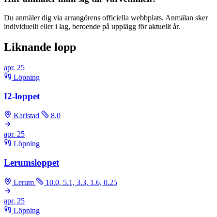
Du anmäler dig via arrangörens officiella webbplats. Anmälan sker
individuellt eller i lag, beroende på upplägg för aktuellt år.
Liknande lopp
apr.
25
Löpning
I2-loppet
Karlstad
8.0
apr.
25
Löpning
Lerumsloppet
Lerum
10.0, 5.1, 3.3, 1.6, 0.25
apr.
25
Löpning