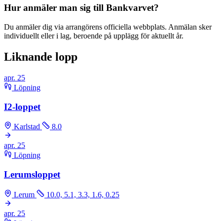
Hur anmäler man sig till Bankvarvet?
Du anmäler dig via arrangörens officiella webbplats. Anmälan sker
individuellt eller i lag, beroende på upplägg för aktuellt år.
Liknande lopp
apr.
25
Löpning
I2-loppet
Karlstad
8.0
apr.
25
Löpning
Lerumsloppet
Lerum
10.0, 5.1, 3.3, 1.6, 0.25
apr.
25