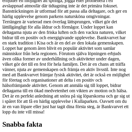
erbjuder en möjlighet att springa, jogga eller promenera i en
avslappnad atmosfär där tidtagning inte är det primära fokuset.
Bansträckningen är utformad för att passa alla deltagare, och ger en
härlig upplevelse genom parkens natursköna omgivningar.
Terrängen är varierad men överlag lättsprungen, vilket gör det
lättillgängligt för alla åldrar och förmågor. Under loppet kan
deltagarna njuta av den friska luften och den vackra naturen, vilket
bidrar till en positiv och energigivande upplevelse. Bankvarvet har
en stark tradition i Kisa och är en del av den lokala gemenskapen.
Loppet har genom åren blivit en populär aktivitet som samlar
människor från hela regionen. Förutom själva löpningen erbjuds
även olika former av underhållning och aktiviteter under dagen,
vilket gör det till en fest för hela familjen. Det är en chans att träffa
vänner, njuta av gemenskapen och främja en aktiv livsstil. Inte nog
med att Bankvarvet främjar fysisk aktivitet, det är också en möjlighet
för företag och organisationer att delta i en positiv och
hälsofrämjande aktivitet. Genom att anmäla sig till loppet, bidrar
deltagarna till en ökad medvetenhet om vikten av motion och hälsa.
Det är en perfekt anledning att snöra på sig löparskorna och ge sig ut
i spåret för att få en härlig upplevelse i Kullaparken. Oavsett om du
är en van löpare eller just har tagit dina första steg, är Bankvarvet ett
lopp du inte vill missa!
Snabba fakta