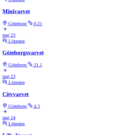
Minivarvet
Göteborg
0.21
maj
23
Löpning
Göteborgsvarvet
Göteborg
21.1
maj
23
Löpning
Cityvarvet
Göteborg
4.3
maj
24
Löpning