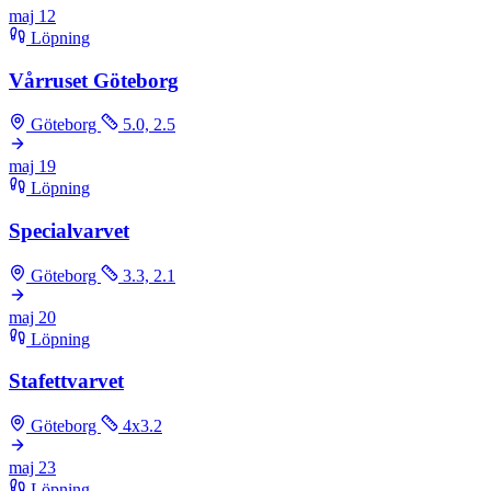
maj
12
Löpning
Vårruset Göteborg
Göteborg
5.0, 2.5
maj
19
Löpning
Specialvarvet
Göteborg
3.3, 2.1
maj
20
Löpning
Stafettvarvet
Göteborg
4x3.2
maj
23
Löpning