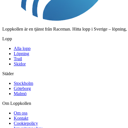
Loppkollen är en tjänst från Raceman. Hitta lopp i Sverige – löpning,
Lopp
Alla lopp
Löpning
Trail
Skidor
Städer
Stockholm
Göteborg
Malmö
Om Loppkollen
Om oss
Kontakt
Cookiepolicy