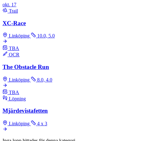
okt.
17
Trail
XC-Race
Linköping
10.0, 5.0
TBA
OCR
The Obstacle Run
Linköping
8.0, 4.0
TBA
Löpning
Mjärdevistafetten
Linköping
4 x 3
Inga lopp hittades för denna kategori.