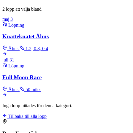
2 lopp att välja bland
maj
3
Löpning
Knatteknatet Åhus
Åhus
1.2, 0.8, 0.4
juli
31
Löpning
Full Moon Race
Åhus
50 miles
Inga lopp hittades för denna kategori.
Tillbaka till alla lopp