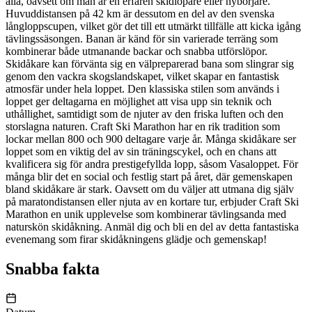
alla, oavsett om man är en erfaren skidlöpare eller nybörjare.
Huvuddistansen på 42 km är dessutom en del av den svenska
långloppscupen, vilket gör det till ett utmärkt tillfälle att kicka igång
tävlingssäsongen. Banan är känd för sin varierade terräng som
kombinerar både utmanande backar och snabba utförslöpor.
Skidåkare kan förvänta sig en välpreparerad bana som slingrar sig
genom den vackra skogslandskapet, vilket skapar en fantastisk
atmosfär under hela loppet. Den klassiska stilen som används i
loppet ger deltagarna en möjlighet att visa upp sin teknik och
uthållighet, samtidigt som de njuter av den friska luften och den
storslagna naturen. Craft Ski Marathon har en rik tradition som
lockar mellan 800 och 900 deltagare varje år. Många skidåkare ser
loppet som en viktig del av sin träningscykel, och en chans att
kvalificera sig för andra prestigefyllda lopp, såsom Vasaloppet. För
många blir det en social och festlig start på året, där gemenskapen
bland skidåkare är stark. Oavsett om du väljer att utmana dig själv
på maratondistansen eller njuta av en kortare tur, erbjuder Craft Ski
Marathon en unik upplevelse som kombinerar tävlingsanda med
naturskön skidåkning. Anmäl dig och bli en del av detta fantastiska
evenemang som firar skidåkningens glädje och gemenskap!
Snabba fakta