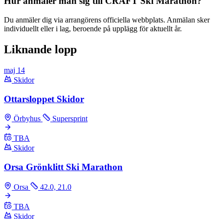
Hur anmäler man sig till CRAFT Ski Marathon?
Du anmäler dig via arrangörens officiella webbplats. Anmälan sker
individuellt eller i lag, beroende på upplägg för aktuellt år.
Liknande lopp
maj
14
Skidor
Ottarsloppet Skidor
Örbyhus
Supersprint
TBA
Skidor
Orsa Grönklitt Ski Marathon
Orsa
42.0, 21.0
TBA
Skidor