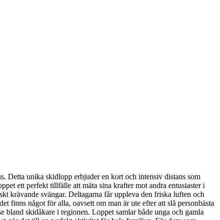
s. Detta unika skidlopp erbjuder en kort och intensiv distans som
t ett perfekt tillfälle att mäta sina krafter mot andra entusiaster i
kt krävande svängar. Deltagarna får uppleva den friska luften och
 finns något för alla, oavsett om man är ute efter att slå personbästa
ndelse bland skidåkare i regionen. Loppet samlar både unga och gamla