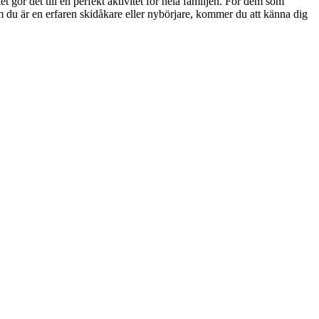
 gör det till en perfekt aktivitet för hela familjen. För dem som
 om du är en erfaren skidåkare eller nybörjare, kommer du att känna dig