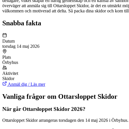
deltagare, vilket skapar en härlig gemenskap och en känsla av samhörigh
överväger att anmäla sig till Ottarsloppet Skidor, är det en utmärkt mö
välkommen och motiverad att delta. Så packa dina skidor och kom til
Snabba fakta
Datum
torsdag 14 maj 2026
Plats
Örbyhus
Aktivitet
Skidor
Anmäl dig / Läs mer
Vanliga frågor om Ottarsloppet Skidor
När går Ottarsloppet Skidor 2026?
Ottarsloppet Skidor arrangeras torsdagen den 14 maj 2026 i Örbyhus. S