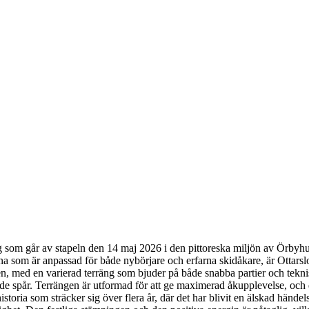
g som går av stapeln den 14 maj 2026 i den pittoreska miljön av Örbyhu
 som är anpassad för både nybörjare och erfarna skidåkare, är Ottarsloppe
 med en varierad terräng som bjuder på både snabba partier och teknis
 spår. Terrängen är utformad för att ge maximerad åkupplevelse, och det
 historia som sträcker sig över flera år, där det har blivit en älskad hä