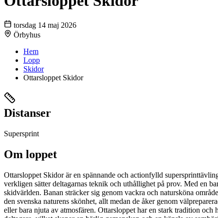
Ottarsloppet Skidor
torsdag 14 maj 2026
Örbyhus
Hem
Lopp
Skidor
Ottarsloppet Skidor
Distanser
Supersprint
Om loppet
Ottarsloppet Skidor är en spännande och actionfylld supersprinttävlin
verkligen sätter deltagarnas teknik och uthållighet på prov. Med en bana
skidvärlden. Banan sträcker sig genom vackra och natursköna områden,
den svenska naturens skönhet, allt medan de åker genom välpreparerade
eller bara njuta av atmosfären. Ottarsloppet har en stark tradition och