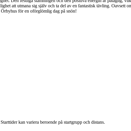
et. Den festliga stämningen och den positiva energin är påtaglig, vilket
jlighet att utmana sig själv och ta del av en fantastisk tävling. Oavsett
l Örbyhus för en oförglömlig dag på snön!
tarttider kan variera beroende på startgrupp och distans.