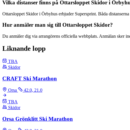
Vilka distanser finns på Ottarsloppet Skidor i Örbyh
Ottarsloppet Skidor i Örbyhus erbjuder Supersprint. Båda distanserna 
Hur anmäler man sig till Ottarsloppet Skidor?
Du anmäler dig via arrangörens officiella webbplats. Anmälan sker indiv
Liknande lopp
TBA
Skidor
CRAFT Ski Marathon
Orsa
42.0, 21.0
TBA
Skidor
Orsa Grönklitt Ski Marathon