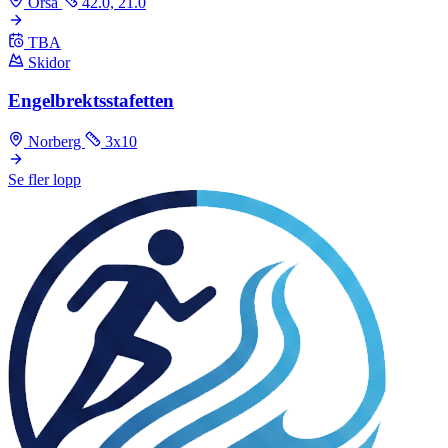
Orsa
42.0, 21.0
TBA
Skidor
Engelbrektsstafetten
Norberg
3x10
Se fler lopp