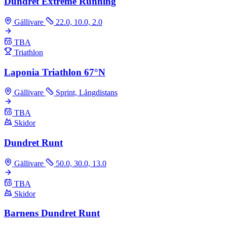
Dundret Extreme Running
Gällivare
22.0, 10.0, 2.0
TBA
Triathlon
Laponia Triathlon 67°N
Gällivare
Sprint, Långdistans
TBA
Skidor
Dundret Runt
Gällivare
50.0, 30.0, 13.0
TBA
Skidor
Barnens Dundret Runt