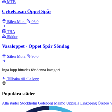
MTB
Cykelvasan Öppet Spår
Sälen-Mora
96.0
TBA
Skidor
Vasaloppet - Öppet Spår Söndag
Sälen-Mora
90.0
Inga lopp hittades för denna kategori.
Tillbaka till alla lopp
Populära städer
Alla städer
Stockholm
Göteborg
Malmö
Uppsala
Linköping
Örebro
V