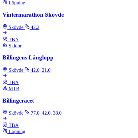
Löpning
Vintermarathon Skövde
Skövde
42.2
TBA
Skidor
Billingens Långlopp
Skövde
42.0, 21.0
TBA
MTB
Billingeracet
Skövde
77.0, 42.0, 38.0
TBA
Löpning