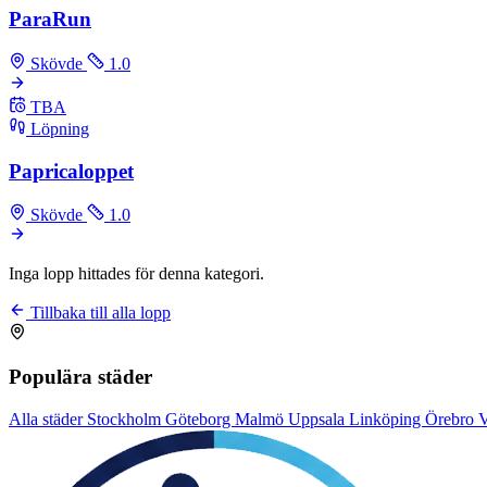
ParaRun
Skövde
1.0
TBA
Löpning
Papricaloppet
Skövde
1.0
Inga lopp hittades för denna kategori.
Tillbaka till alla lopp
Populära städer
Alla städer
Stockholm
Göteborg
Malmö
Uppsala
Linköping
Örebro
V