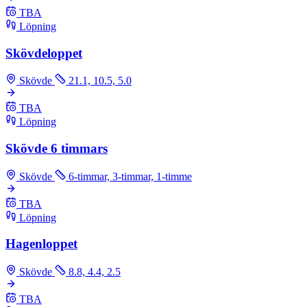
TBA
Löpning
Skövdeloppet
Skövde
21.1, 10.5, 5.0
TBA
Löpning
Skövde 6 timmars
Skövde
6-timmar, 3-timmar, 1-timme
TBA
Löpning
Hagenloppet
Skövde
8.8, 4.4, 2.5
TBA