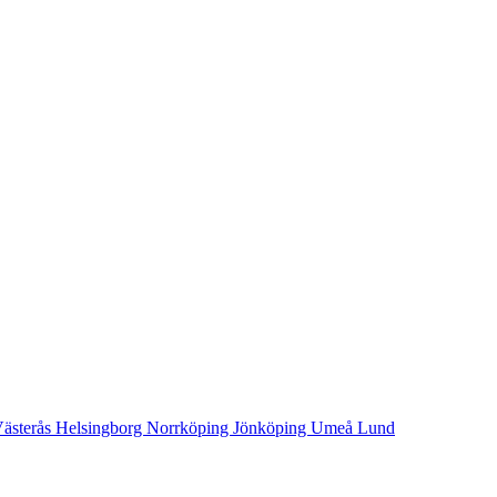
ästerås
Helsingborg
Norrköping
Jönköping
Umeå
Lund