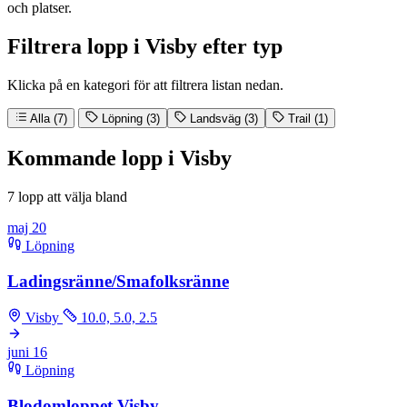
och platser.
Filtrera lopp i Visby efter typ
Klicka på en kategori för att filtrera listan nedan.
Alla (7)
Löpning (3)
Landsväg (3)
Trail (1)
Kommande lopp i Visby
7 lopp att välja bland
maj
20
Löpning
Ladingsränne/​Smafolksränne
Visby
10.0, 5.0, 2.5
juni
16
Löpning
Blodomloppet Visby