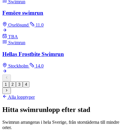
Swimrun
Femöre swimrun
Oxelösund
11.0
TBA
Swimrun
Hellas Frostbite Swimrun
Stockholm
14.0
1
2
3
4
Alla lopptyper
Hitta swimrunlopp efter stad
Swimrun arrangeras i hela Sverige, från storstäderna till mindre
orter.