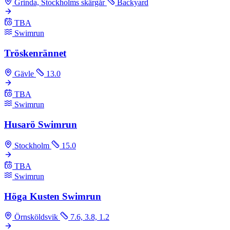
Grinda, Stockholms skärgår
Backyard
TBA
Swimrun
Tröskenrännet
Gävle
13.0
TBA
Swimrun
Husarö Swimrun
Stockholm
15.0
TBA
Swimrun
Höga Kusten Swimrun
Örnsköldsvik
7.6, 3.8, 1.2