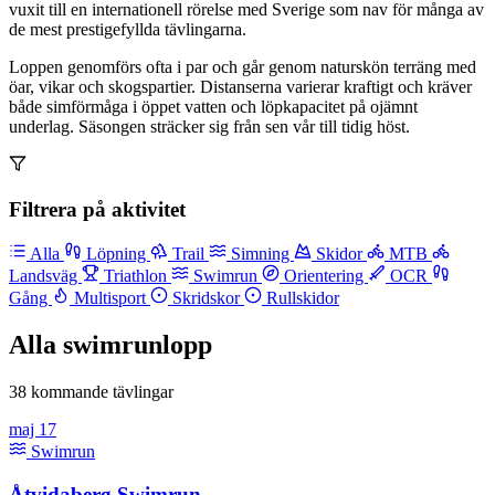
vuxit till en internationell rörelse med Sverige som nav för många av
de mest prestigefyllda tävlingarna.
Loppen genomförs ofta i par och går genom naturskön terräng med
öar, vikar och skogspartier. Distanserna varierar kraftigt och kräver
både simförmåga i öppet vatten och löpkapacitet på ojämnt
underlag. Säsongen sträcker sig från sen vår till tidig höst.
Filtrera på aktivitet
Alla
Löpning
Trail
Simning
Skidor
MTB
Landsväg
Triathlon
Swimrun
Orientering
OCR
Gång
Multisport
Skridskor
Rullskidor
Alla swimrunlopp
38 kommande tävlingar
maj
17
Swimrun
Åtvidaberg Swimrun